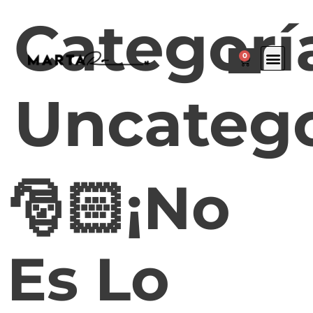
Categorí
0
Uncatego
🎅🏻¡No
Es Lo