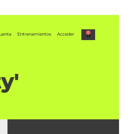
0
uenta
Entrenamientos
Acceder
y'