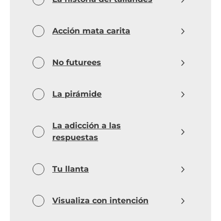
Acción mata carita
No futurees
La pirámide
La adicción a las
respuestas
Tu llanta
Visualiza con intención