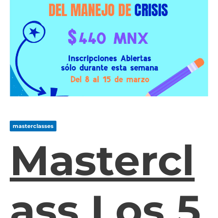
masterclasses
Mastercl
Ass Los 5