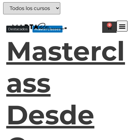
0
Destacados
masterclasses
Mastercl
Ass
Desde