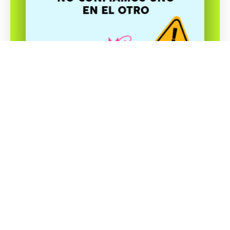
Siempre he dicho que si yo tuviera una
varita mágica…